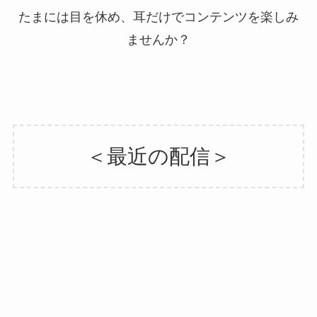
たまには目を休め、耳だけでコンテンツを楽しみ
ませんか？
＜最近の配信＞
Episode93: サイクルイベントの
Podcast
裏側に迫る（ゲスト：Glamic
Cycling 荒木茂人さん）
2025年4月20日